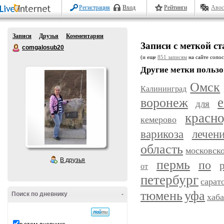
Регистрация
Вход
Рейтинги
Авос
Записи
Друзья
Комментарии
Записи с меткой с
comgalosub20
(и еще
851 записям
на сайте сопос
Другие метки пользо
Омск
Калининград
воронеж
е
для
красн
кемерово
варикоза
лечен
область
московск
В друзья
пермь
по
от
петербург
сарат
уфа
тюмень
Поиск по дневнику
-
хаб