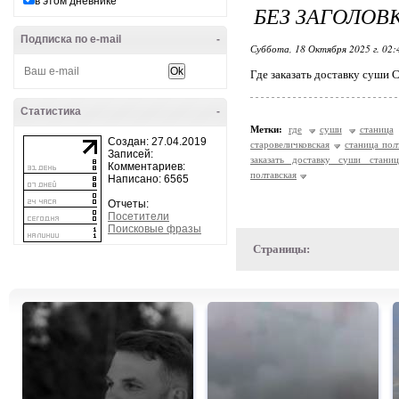
в этом дневнике
БЕЗ ЗАГОЛОВ
Подписка по e-mail
-
Суббота, 18 Октября 2025 г. 02
Где заказать доставку суши 
Статистика
-
Метки:
где
суши
станица
Создан: 27.04.2019
старовеличковская
станица пол
Записей:
заказать доставку суши станиц
Комментариев:
полтавская
Написано: 6565
Отчеты:
Посетители
Поисковые фразы
Страницы: