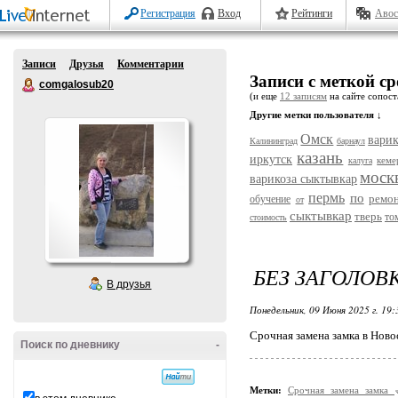
Регистрация
Вход
Рейтинги
Авос
Записи
Друзья
Комментарии
Записи с меткой с
comgalosub20
(и еще
12 записям
на сайте сопост
Другие метки пользователя ↓
Омск
варик
Калининград
барнаул
казань
иркутск
кеме
калуга
моск
варикоза сыктывкар
пермь
по
ремо
обучение
от
сыктывкар
тверь
то
стоимость
БЕЗ ЗАГОЛОВ
В друзья
Понедельник, 09 Июня 2025 г. 19
Срочная замена замка в Ново
Поиск по дневнику
-
Метки:
Срочная замена замка