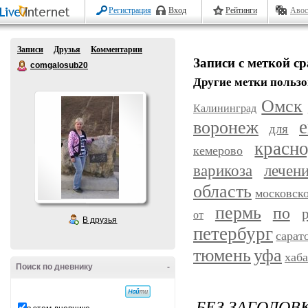
Регистрация
Вход
Рейтинги
Авос
Записи
Друзья
Комментарии
Записи с меткой с
comgalosub20
Другие метки пользо
Омск
Калининград
воронеж
е
для
красн
кемерово
варикоза
лечен
область
московск
пермь
по
от
В друзья
петербург
сарат
уфа
тюмень
хаб
Поиск по дневнику
-
БЕЗ ЗАГОЛОВ