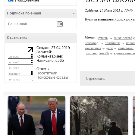
в этом дневнике
Суббота, 19 Июля 2025 г. 15:40
Подписка по e-mail
-
Купить виниловый диск рок п
Статистика
-
Метки:
купить
санкт-петербу
новгород
челябинск
новос
Создан: 27.04.2019
красноярск
диск
виниловый
Записей:
рок панорама 86
купить винило
Комментариев:
Написано: 6565
Отчеты:
Посетители
Поисковые фразы
Страницы: