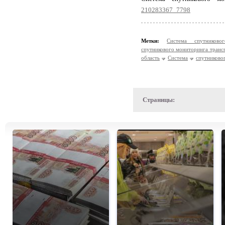
210283367_7798
Метки:
Система спутников
спутникового мониторинга транс
область
Система
спутниково
Страницы: