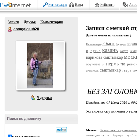
Регистрация
Вход
Рейтинги
Авос
Записи
Друзья
Комментарии
Записи с меткой с
comgalosub20
Другие метки пользователя ↓
Омск
варик
Калининград
барнаул
казань
иркутск
кеме
калуга
моск
варикоза сыктывкар
пермь
по
ремо
обучение
от
сыктывкар
тверь
то
стоимость
БЕЗ ЗАГОЛОВ
В друзья
Понедельник, 01 Июня 2026 г. 00
Установка спутникового теле
Поиск по дневнику
-
Метки:
Установка спутников
телевидения в Адлере
Соч