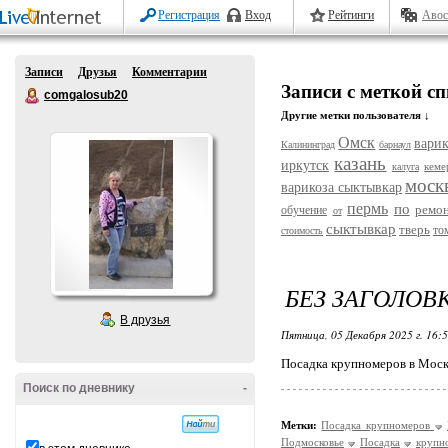
Регистрация
Вход
Рейтинги
Авос
Записи
Друзья
Комментарии
Записи с меткой с
comgalosub20
Другие метки пользователя ↓
Омск
варик
Калининград
барнаул
казань
иркутск
кеме
калуга
моск
варикоза сыктывкар
пермь
по
ремо
обучение
от
сыктывкар
тверь
то
стоимость
БЕЗ ЗАГОЛОВ
В друзья
Пятница, 05 Декабря 2025 г. 16:
Посадка крупномеров в Моск
Поиск по дневнику
-
Метки:
Посадка крупномеров
Подмосковье
Посадка
крупн