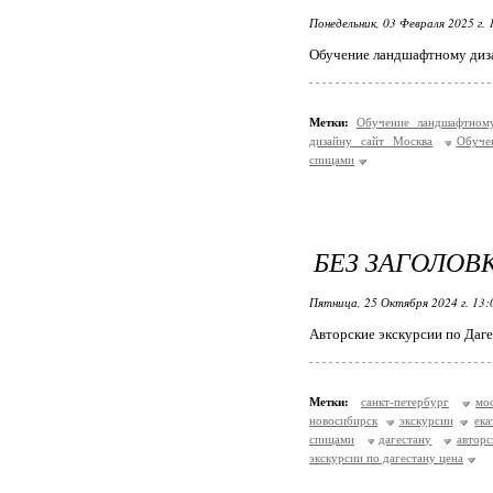
Понедельник, 03 Февраля 2025 г.
Обучение ландшафтному диза
Метки:
Обучение ландшафтном
дизайну сайт Москва
Обуче
спицами
БЕЗ ЗАГОЛОВ
Пятница, 25 Октября 2024 г. 13
Авторские экскурсии по Даге
Метки:
санкт-петербург
мо
новосибирск
экскурсии
ека
спицами
дагестану
автор
экскурсии по дагестану цена