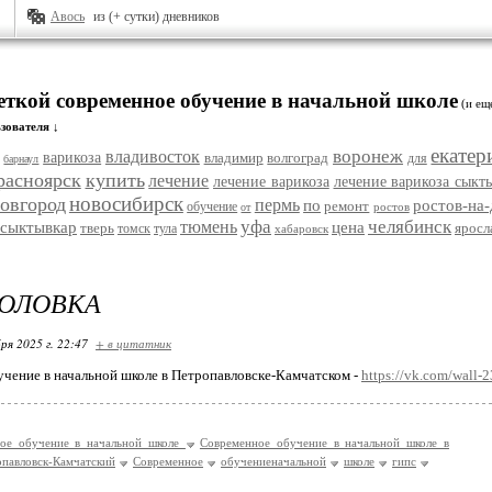
Авось
из (+ сутки) дневников
еткой современное обучение в начальной школе
(и е
зователя ↓
екатер
воронеж
владивосток
варикоза
владимир
волгоград
для
барнаул
расноярск
купить
лечение
лечение варикоза
лечение варикоза сыкт
новосибирск
овгород
пермь
по
ростов-на
ремонт
обучение
ростов
от
уфа
челябинск
тюмень
сыктывкар
цена
тверь
яросл
томск
тула
хабаровск
ГОЛОВКА
ря 2025 г. 22:47
+ в цитатник
чение в начальной школе в Петропавловске-Камчатском -
https://vk.com/wall
ое обучение в начальной школе
Современное обучение в начальной школе в
павловск-Камчатский
Современное
обучениеначальной
школе
гипс