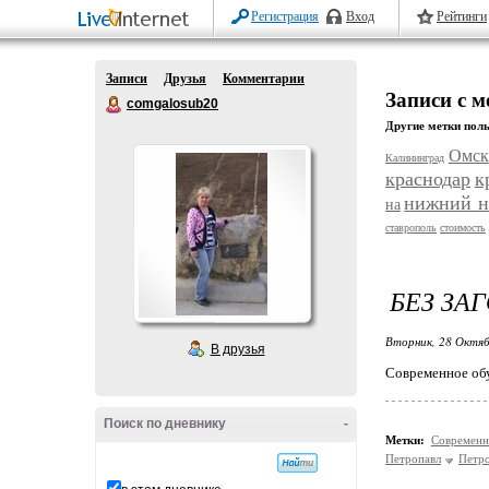
Регистрация
Вход
Рейтинги
Записи
Друзья
Комментарии
Записи с м
comgalosub20
Другие метки поль
Омск
Калининград
краснодар
к
нижний н
на
ставрополь
стоимость
БЕЗ ЗА
Вторник, 28 Октяб
В друзья
Современное обу
Поиск по дневнику
-
Метки:
Современн
Петропавл
Петро