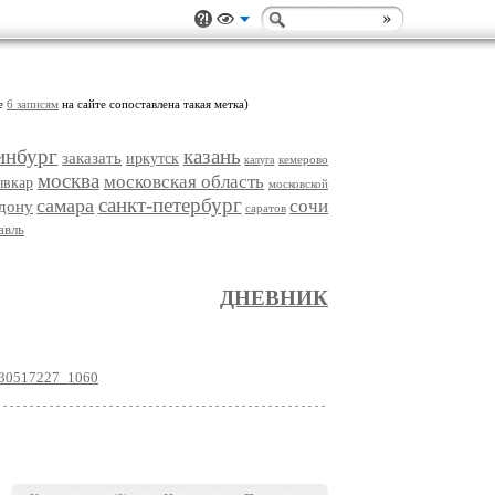
ще
6 записям
на сайте сопоставлена такая метка)
инбург
казань
заказать
иркутск
кемерово
калуга
москва
московская область
ывкар
московской
санкт-петербург
самара
сочи
-дону
саратов
авль
ДНЕВНИК
-230517227_1060