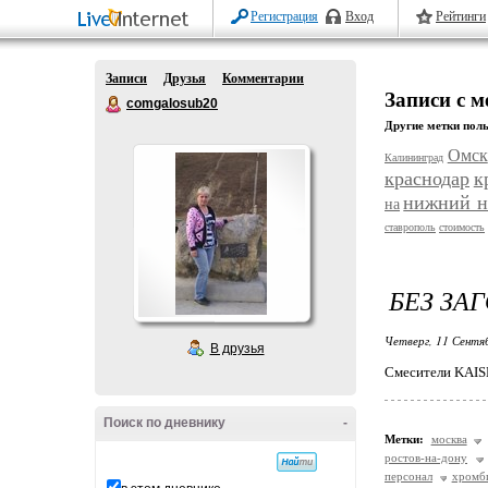
Регистрация
Вход
Рейтинги
Записи
Друзья
Комментарии
Записи с м
comgalosub20
Другие метки поль
Омск
Калининград
краснодар
к
нижний н
на
ставрополь
стоимость
БЕЗ ЗА
Четверг, 11 Сентя
В друзья
Смесители KAIS
Поиск по дневнику
-
Метки:
москва
ростов-на-дону
персонал
хромб