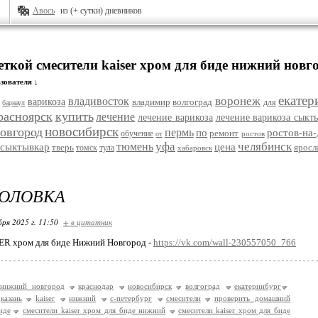
Авось
из (+ сутки) дневников
еткой смесители kaiser хром для биде нижний новг
зователя ↓
екатер
воронеж
владивосток
варикоза
владимир
волгоград
для
барнаул
расноярск
купить
лечение
лечение варикоза
лечение варикоза сыкт
новосибирск
овгород
пермь
по
ростов-на
ремонт
обучение
ростов
от
уфа
челябинск
тюмень
сыктывкар
цена
тверь
яросл
томск
тула
хабаровск
ГОЛОВКА
бря 2025 г. 11:50
+ в цитатник
ER хром для биде Нижний Новгород -
https://vk.com/wall-230557050_766
нижний новгород
краснодар
новосибирск
волгоград
екатеринбург
казань
kaiser
нижний
с-петербург
смесители
проверить домашний
иде
смесители kaiser хром для биде нижний
смесители kaiser хром для биде