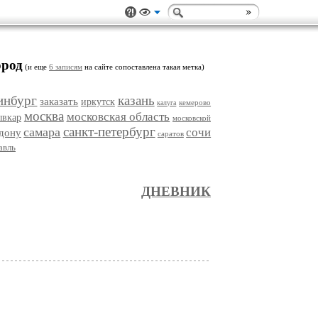
ород
(и еще
6 записям
на сайте сопоставлена такая метка)
инбург
казань
заказать
иркутск
кемерово
калуга
москва
московская область
ывкар
московской
санкт-петербург
самара
сочи
-дону
саратов
авль
ДНЕВНИК