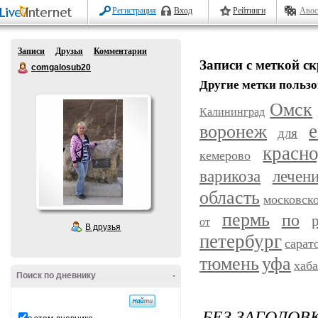
Регистрация
Вход
Рейтинги
Авос
Записи
Друзья
Комментарии
Записи с меткой ск
comgalosub20
Другие метки пользо
Омск
Калининград
воронеж
е
для
красн
кемерово
варикоза
лечен
область
московск
пермь
по
от
В друзья
петербург
сарат
уфа
тюмень
хаб
Поиск по дневнику
-
БЕЗ ЗАГОЛОВ