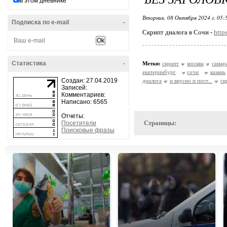
в этом дневнике
Вторник, 08 Октября 2024 г. 05
Подписка по e-mail
-
Скрипт диалога в Сочи -
http
Статистика
-
Метки:
скрипт
москва
самар
екатеринбург
сочи
казань
Создан: 27.04.2019
диалога
и вкусно и пост...
ск
Записей:
Комментариев:
Написано: 6565
Отчеты:
Страницы:
Посетители
Поисковые фразы