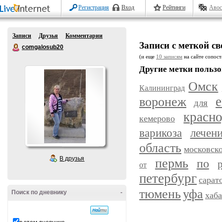
Регистрация
Вход
Рейтинги
Авос
Записи
Друзья
Комментарии
Записи с меткой с
comgalosub20
(и еще
10 записям
на сайте сопост
Другие метки пользо
Омск
Калининград
воронеж
е
для
красн
кемерово
варикоза
лечен
область
московск
В друзья
пермь
по
от
петербург
сарат
уфа
тюмень
Поиск по дневнику
-
хаб