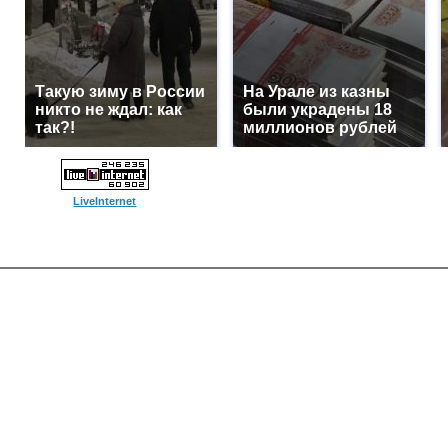
Такую зиму в России
На Урале из казны
никто не ждал: как
были украдены 18
так?!
миллионов рублей
LiveInternet