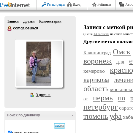
Регистрация
Вход
Рейтинги
Авос
Записи
Друзья
Комментарии
Записи с меткой р
comgalosub20
(и еще
14 записям
на сайте сопост
Другие метки пользо
Омск
Калининград
воронеж
е
для
красн
кемерово
варикоза
лечен
область
московск
В друзья
пермь
по
от
петербург
сарат
уфа
тюмень
Поиск по дневнику
-
хаб