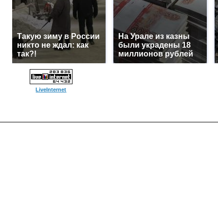
Такую зиму в России
На Урале из казны
никто не ждал: как
были украдены 18
так?!
миллионов рублей
LiveInternet