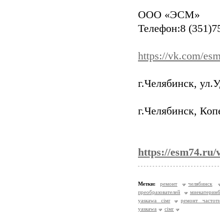
ООО «ЭСМ»
Телефон:8 (351)
https://vk.com/es
г.Челябинск, ул.
г.Челябинск, Коп
https://esm74.ru/
Метки:
ремонт
челябинск
преобразователей
миекатерин
yаsкаwа сiмr
ремонт частот
yаsкаwа
сiмr