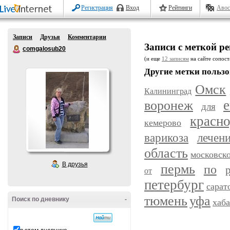
Регистрация
Вход
Рейтинги
Авос
Записи
Друзья
Комментарии
Записи с меткой р
comgalosub20
(и еще
12 записям
на сайте сопост
Другие метки пользо
Омск
Калининград
воронеж
е
для
красн
кемерово
варикоза
лечен
область
московск
В друзья
пермь
по
от
петербург
сарат
уфа
тюмень
Поиск по дневнику
-
хаб