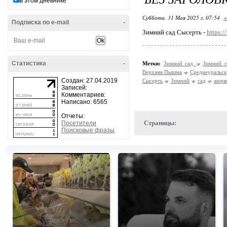
в этом дневнике
Суббота, 31 Мая 2025 г. 07:54
+
Подписка по e-mail
-
Зимний сад Сысерть -
https:
Статистика
-
Метки:
Зимний сад
Зимний с
Верхняя Пышма
Среднеуральск
Создан: 27.04.2019
Сысерть
Зимний
сад
аюрв
Записей:
Комментариев:
Написано: 6565
Отчеты:
Страницы:
Посетители
Поисковые фразы