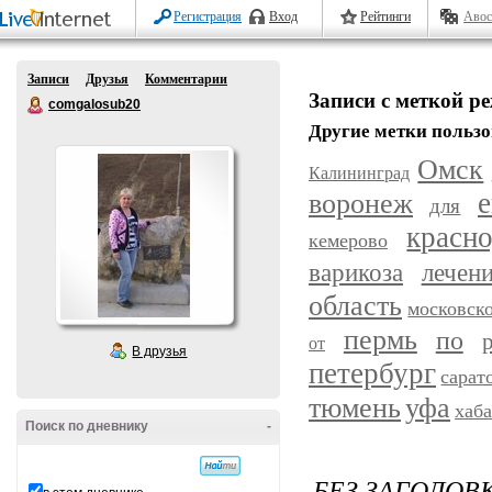
Регистрация
Вход
Рейтинги
Авос
Записи
Друзья
Комментарии
Записи с меткой р
comgalosub20
Другие метки пользо
Омск
Калининград
воронеж
е
для
красн
кемерово
варикоза
лечен
область
московск
пермь
по
от
В друзья
петербург
сарат
уфа
тюмень
хаб
Поиск по дневнику
-
БЕЗ ЗАГОЛОВ