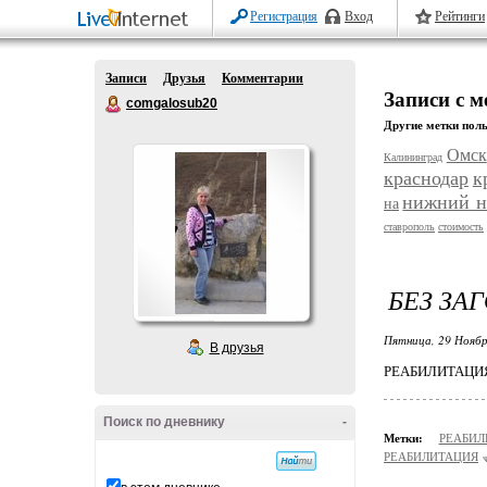
Регистрация
Вход
Рейтинги
Записи
Друзья
Комментарии
Записи с 
comgalosub20
Другие метки поль
Омск
Калининград
краснодар
к
нижний н
на
ставрополь
стоимость
БЕЗ ЗА
Пятница, 29 Ноябр
В друзья
РЕАБИЛИТАЦИЯ
Поиск по дневнику
-
Метки:
РЕАБИ
РЕАБИЛИТАЦИЯ