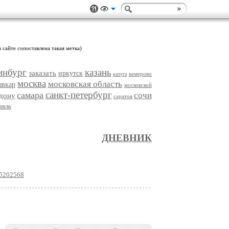
 сайте сопоставлена такая метка)
инбург
казань
заказать
иркутск
кемерово
калуга
москва
московская область
ывкар
московской
санкт-петербург
самара
сочи
-дону
саратов
авль
ДНЕВНИК
35202568