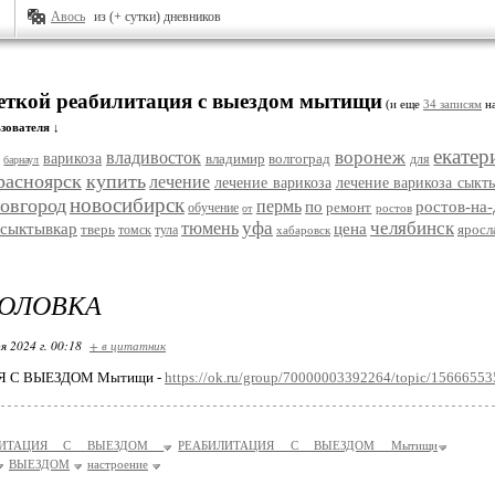
Авось
из (+ сутки) дневников
меткой реабилитация с выездом мытищи
(и еще
34 записям
на
зователя ↓
екатер
воронеж
владивосток
варикоза
владимир
волгоград
для
барнаул
расноярск
купить
лечение
лечение варикоза
лечение варикоза сыкт
новосибирск
овгород
пермь
по
ростов-на
ремонт
обучение
ростов
от
уфа
челябинск
тюмень
сыктывкар
цена
тверь
яросл
томск
тула
хабаровск
ГОЛОВКА
я 2024 г. 00:18
+ в цитатник
 С ВЫЕЗДОМ Мытищи -
https://ok.ru/group/70000003392264/topic/1566655
ЛИТАЦИЯ С ВЫЕЗДОМ
РЕАБИЛИТАЦИЯ С ВЫЕЗДОМ Мытищи
ВЫЕЗДОМ
настроение