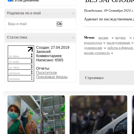
в этом дневнике
Понедельник, 09 Сентября 2024 г
Подписка по e-mail
-
Адвокат по наследственным 
Статистика
-
Метки:
москва
видное
красногорск
наследственным
Создан: 27.04.2019
деламмоскве
работы в феврале 
Записей:
москве стоимость
Комментариев:
Написано: 6565
Отчеты:
Посетители
Поисковые фразы
Страницы: