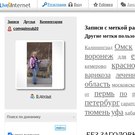
Регистрация
Вход
Рейтинги
Авос
Записи
Друзья
Комментарии
Записи с меткой ра
comgalosub20
Другие метки пользо
Омск
Калининград
воронеж
е
для
красн
кемерово
варикоза
лечен
область
московск
пермь
по
от
В друзья
петербург
сарат
уфа
тюмень
хаб
Поиск по дневнику
-
БЕЗ ЗАГОЛОВ