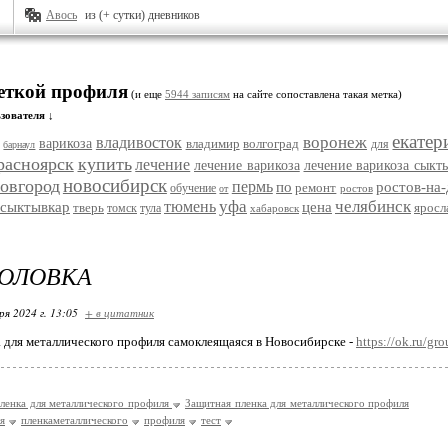
Авось
из (+ сутки) дневников
меткой профиля
(и еще
5944 записям
на сайте сопоставлена такая метка)
зователя ↓
екатер
воронеж
владивосток
варикоза
владимир
волгоград
для
барнаул
расноярск
купить
лечение
лечение варикоза
лечение варикоза сыкт
новосибирск
овгород
пермь
по
ростов-на
ремонт
обучение
ростов
от
уфа
челябинск
тюмень
сыктывкар
цена
тверь
яросл
томск
тула
хабаровск
ГОЛОВКА
ря 2024 г. 13:05
+ в цитатник
 для металлического профиля самоклеящаяся в Новосибирске -
https://ok.ru/
ленка для металлического профиля
Защитная пленка для металлического профиля
я
пленкаметаллического
профиля
тест