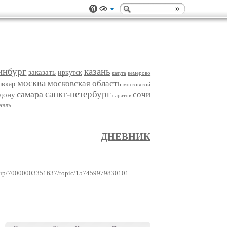
инбург
казань
заказать
иркутск
кемерово
калуга
москва
московская область
ывкар
московской
санкт-петербург
самара
сочи
-дону
саратов
авль
ДНЕВНИК
group/70000003351637/topic/157459979830101