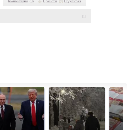
Комментарии
(
0
)
Нравится
Поделиться
[1]