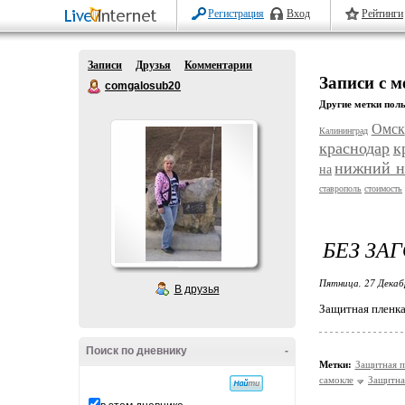
Регистрация
Вход
Рейтинги
Записи
Друзья
Комментарии
Записи с 
comgalosub20
Другие метки поль
Омск
Калининград
краснодар
к
нижний н
на
ставрополь
стоимость
БЕЗ ЗА
Пятница, 27 Декаб
В друзья
Защитная пленка
Поиск по дневнику
-
Метки:
Защитная п
самокле
Защитна