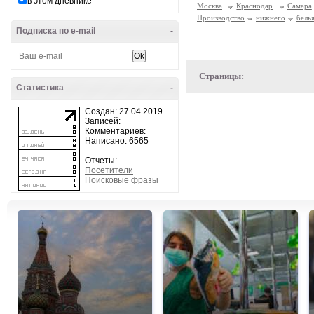
в этом дневнике
Москва
Краснодар
Самара
Производство
нижнего
бель
Подписка по e-mail
-
Страницы:
Статистика
-
Создан: 27.04.2019
Записей:
Комментариев:
Написано: 6565
Отчеты:
Посетители
Поисковые фразы