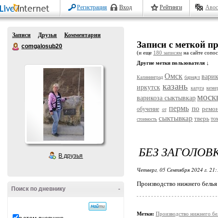
Регистрация
Вход
Рейтинги
Авос
Записи
Друзья
Комментарии
Записи с меткой п
comgalosub20
(и еще
180 записям
на сайте сопос
Другие метки пользователя ↓
Омск
варик
Калининград
барнаул
казань
иркутск
кеме
калуга
моск
варикоза сыктывкар
пермь
по
ремо
обучение
от
сыктывкар
тверь
то
стоимость
БЕЗ ЗАГОЛОВ
В друзья
Четверг, 05 Сентября 2024 г. 21
Производство нижнего белья
Поиск по дневнику
-
Метки:
Производство нижнего б