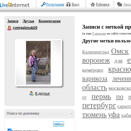
Регистрация
Вход
Рейтинги
Авос
Записи
Друзья
Комментарии
Записи с меткой п
comgalosub20
(и еще
9 записям
на сайте сопостав
Другие метки пользо
Омск
Калининград
воронеж
е
для
красн
кемерово
варикоза
лечен
область
московск
В друзья
пермь
по
от
петербург
сарат
уфа
тюмень
Поиск по дневнику
-
хаб