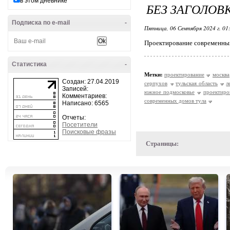
в этом дневнике
БЕЗ ЗАГОЛОВ
Подписка по e-mail
-
Пятница, 06 Сентября 2024 г. 01
Проектирование современных
Статистика
-
Метки:
проектирование
москва
Создан: 27.04.2019
серпухов
тульская область
л
Записей:
южное подмосковье
проектиро
Комментариев:
современных домов тула
Написано: 6565
Отчеты:
Посетители
Поисковые фразы
Страницы: