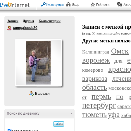
Регистрация
Вход
Рейтинги
Авос
Записи
Друзья
Комментарии
Записи с меткой п
comgalosub20
(и еще
55 записям
на сайте сопост
Другие метки пользо
Омск
Калининград
воронеж
е
для
красн
кемерово
варикоза
лечен
область
московск
В друзья
пермь
по
от
петербург
сарат
уфа
тюмень
Поиск по дневнику
-
хаб