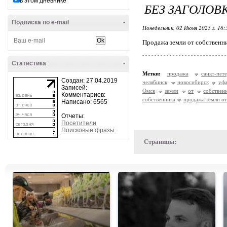
в этом дневнике
БЕЗ ЗАГОЛОВ
Подписка по e-mail
-
Понедельник, 02 Июня 2025 г. 16
Продажа земли от собственн
Статистика
-
Метки:
продажа
санкт-пет
Создан: 27.04.2019
челябинск
новосибирск
уф
Записей:
Омск
земли
от
собствен
Комментариев:
собственника
продажа земли от
Написано: 6565
Отчеты:
Посетители
Поисковые фразы
Страницы: