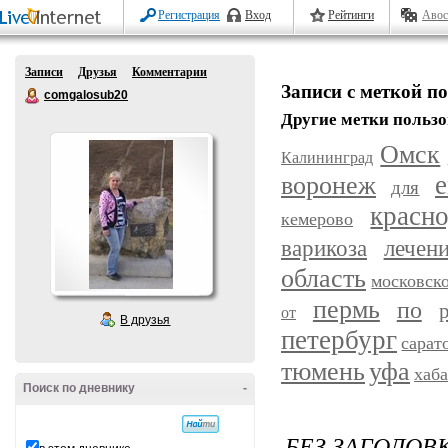
Регистрация
Вход
Рейтинги
Авос
Записи
Друзья
Комментарии
Записи с меткой п
comgalosub20
Другие метки пользо
Омск
Калининград
воронеж
е
для
красн
кемерово
варикоза
лечен
область
московск
пермь
по
от
В друзья
петербург
сарат
уфа
тюмень
хаб
Поиск по дневнику
-
БЕЗ ЗАГОЛОВ