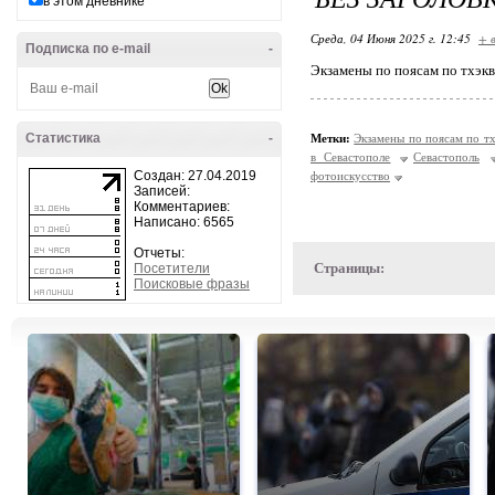
в этом дневнике
Среда, 04 Июня 2025 г. 12:45
+ 
Подписка по e-mail
-
Экзамены по поясам по тхэкв
Статистика
-
Метки:
Экзамены по поясам по т
в Севастополе
Севастополь
Создан: 27.04.2019
фотоискусство
Записей:
Комментариев:
Написано: 6565
Отчеты:
Страницы:
Посетители
Поисковые фразы