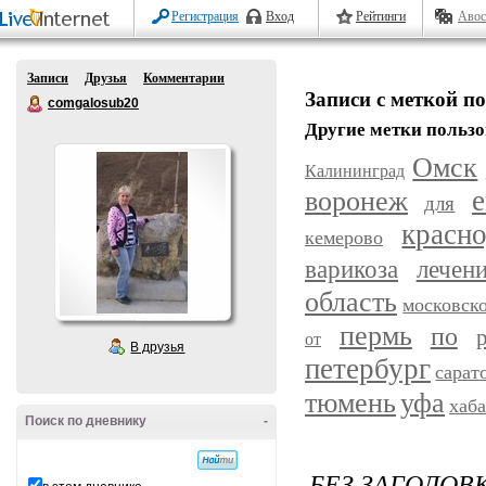
Регистрация
Вход
Рейтинги
Авос
Записи
Друзья
Комментарии
Записи с меткой 
comgalosub20
Другие метки пользо
Омск
Калининград
воронеж
е
для
красн
кемерово
варикоза
лечен
область
московск
пермь
по
от
В друзья
петербург
сарат
уфа
тюмень
хаб
Поиск по дневнику
-
БЕЗ ЗАГОЛОВ