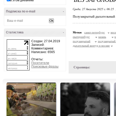
в этом дневнике
Среда, 27 Августа 2025 г. 06:25
Подписка по e-mail
-
Полузакрытый дыхательный 
Статистика
-
Метки:
санкт-петербург
мос
екатеринбург
казань
к
Создан: 27.04.2019
полузакрытый
полузакрыты
Записей:
дыхательный контур в москве
Комментариев:
Написано: 6565
Отчеты:
Посетители
Поисковые фразы
Страницы: