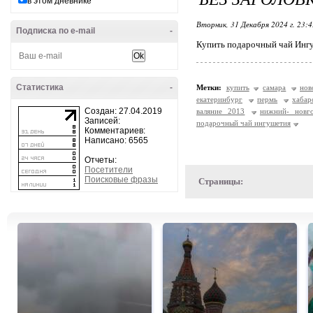
в этом дневнике
Вторник, 31 Декабря 2024 г. 23:
Подписка по e-mail
-
Купить подарочный чай Инг
Статистика
-
Метки:
купить
самара
нов
екатеринбург
пермь
хабар
Создан: 27.04.2019
валяние 2013
нижний- новг
Записей:
подарочный чай ингушетия
Комментариев:
Написано: 6565
Отчеты:
Посетители
Поисковые фразы
Страницы: