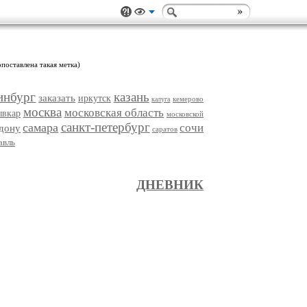
опоставлена такая метка)
инбург
казань
заказать
иркутск
кемерово
калуга
москва
московская область
ывкар
московской
санкт-петербург
самара
сочи
-дону
саратов
авль
ДНЕВНИК