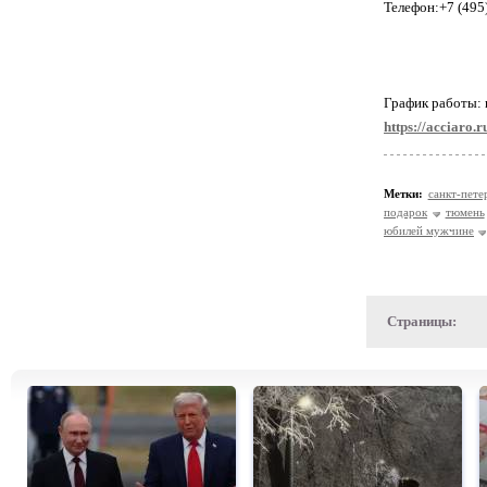
Телефон:+7 (495
График работы: 
https://acciaro.r
Метки:
санкт-пете
подарок
тюмень
юбилей мужчине
Страницы: