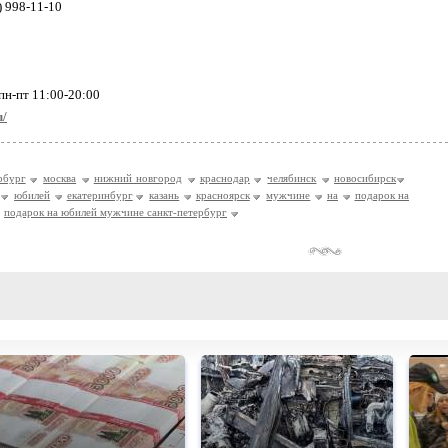
) 998-11-10
пн-пт 11:00-20:00
u/
рбург
москва
нижний новгород
краснодар
челябинск
новосибирск
юбилей
екатеринбург
казань
красноярск
мужчине
на
подарок на
подарок на юбилей мужчине санкт-петербург