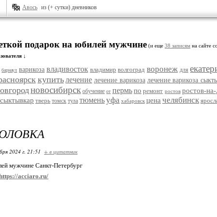
Авось
из (+ сутки) дневников
меткой подарок на юбилей мужчине
(и еще
38 записям
на сайте с
зователя ↓
екатер
воронеж
владивосток
варикоза
владимир
волгоград
для
барнаул
расноярск
купить
лечение
лечение варикоза
лечение варикоза сыкт
новосибирск
овгород
пермь
по
ростов-на
ремонт
обучение
ростов
от
уфа
челябинск
тюмень
сыктывкар
цена
тверь
яросл
томск
тула
хабаровск
ГОЛОВКА
бря 2024 г. 21:51
+ в цитатник
лей мужчине Санкт-Петербург
https://acciaro.ru/