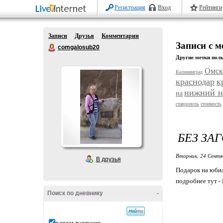
Регистрация
Вход
Рейтинги
Записи
Друзья
Комментарии
Записи с 
comgalosub20
Другие метки поль
Омск
Калининград
краснодар
к
нижний н
на
ставрополь
стоимость
БЕЗ ЗА
Вторник, 24 Сентя
В друзья
Подарок на юби
подробнее тут -
Поиск по дневнику
-