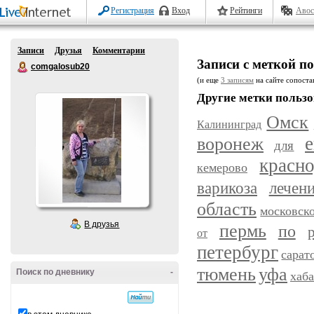
Регистрация
Вход
Рейтинги
Авос
Записи
Друзья
Комментарии
Записи с меткой п
comgalosub20
(и еще
3 записям
на сайте сопостав
Другие метки пользо
Омск
Калининград
воронеж
е
для
красн
кемерово
варикоза
лечен
область
московск
В друзья
пермь
по
от
петербург
сарат
уфа
тюмень
Поиск по дневнику
-
хаб