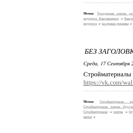
Метки:
Тротуарная плитка 
недорого Благовещенск
Благо
недорого
на правах рекламы
БЕЗ ЗАГОЛОВ
Среда, 17 Сентября 2
Стройматериалы 
https://vk.com/wa
Метки:
Стройматериалы п
Стройматериалы плитка брусч
Стройматериалы
плитка
бр
шитьё