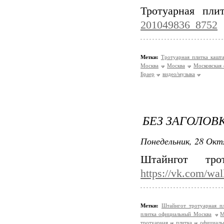
Тротуарная пл
201049836_8752
Метки:
Тротуарная плитка кашт
Москва
Москва
Московская 
Браер
видео/музыка
БЕЗ ЗАГОЛОВ
Понедельник, 28 Окт
Штайнгот тро
https://vk.com/wa
Метки:
Штайнгот тротуарная п
плитка официальный Москва
М
тротуарная
плитка
официаль