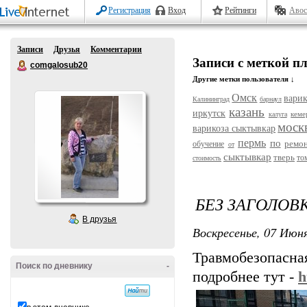
Регистрация
Вход
Рейтинги
Авос
Записи
Друзья
Комментарии
Записи с меткой п
comgalosub20
Другие метки пользователя ↓
Омск
варик
Калининград
барнаул
казань
иркутск
кеме
калуга
моск
варикоза сыктывкар
пермь
по
ремо
обучение
от
сыктывкар
тверь
то
стоимость
БЕЗ ЗАГОЛОВ
В друзья
Воскресенье, 07 Июня
Травмобезопасная
Поиск по дневнику
-
подробнее тут -
h