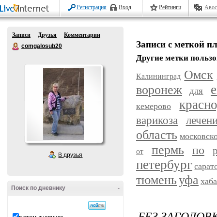
Регистрация
Вход
Рейтинги
Авос
Записи
Друзья
Комментарии
Записи с меткой п
comgalosub20
Другие метки пользо
Омск
Калининград
воронеж
е
для
красн
кемерово
варикоза
лечен
область
московск
пермь
по
от
В друзья
петербург
сарат
уфа
тюмень
хаб
Поиск по дневнику
-
БЕЗ ЗАГОЛОВ