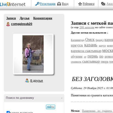
Регистрация
Вход
Рейтинги
Авос
Записи
Друзья
Комментарии
Записи с меткой п
comgalosub20
(и еще
266 записям
на сайте сопос
Другие метки пользователя ↓
Омск
варик
Калининград
барнаул
казань
иркутск
кеме
калуга
моск
варикоза сыктывкар
пермь
по
ремо
обучение
от
сыктывкар
тверь
то
стоимость
БЕЗ ЗАГОЛОВ
В друзья
Суббота, 29 Ноября 2025 г. 03:0
Памятники из гранита катало
Поиск по дневнику
-
Метки:
Памятники из гранита