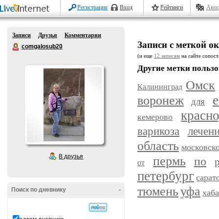
Регистрация
Вход
Рейтинги
Авос
Записи
Друзья
Комментарии
Записи с меткой 
comgalosub20
(и еще
12 записям
на сайте сопост
Другие метки пользо
Омск
Калининград
воронеж
е
для
красн
кемерово
варикоза
лечен
область
московск
В друзья
пермь
по
от
петербург
сарат
уфа
тюмень
Поиск по дневнику
-
хаб