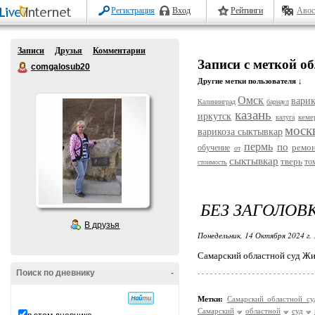
Регистрация
Вход
Рейтинги
Авос
Записи
Друзья
Комментарии
Записи с меткой о
comgalosub20
Другие метки пользователя ↓
Омск
варик
Калининград
барнаул
казань
иркутск
кеме
калуга
моск
варикоза сыктывкар
пермь
по
ремо
обучение
от
сыктывкар
тверь
то
стоимость
БЕЗ ЗАГОЛОВ
В друзья
Понедельник, 14 Октября 2024 г.
Самарский областной суд Жи
Поиск по дневнику
-
Метки:
Самарский областной с
Самарский
областной
суд