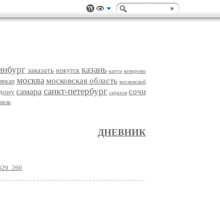
инбург
казань
заказать
иркутск
кемерово
калуга
москва
московская область
ывкар
московской
санкт-петербург
самара
сочи
-дону
саратов
авль
ДНЕВНИК
6629_260