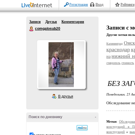
Регистрация
Вход
Рейтинги
Записи
Друзья
Комментарии
Записи с 
comgalosub20
Другие метки поль
Омск
Калининград
краснодар
к
нижний н
на
ставрополь
стоимость
БЕЗ ЗА
Понедельник, 25 Ав
В друзья
Обследование н
Поиск по дневнику
-
Метки:
Обследова
конструкций в П
конструкций
выш