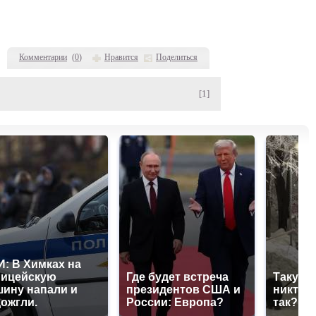
Комментарии
(
0
)
Нравится
Поделиться
[1]
: В Химках на
лицейскую
Где будет встреча
Такую 
ину напали и
президентов США и
никто н
ожгли.
России: Европа?
так?!