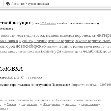
Авось
из (+ сутки) дневников
меткой несущих
(и еще
1837 записям
на сайте сопоставлена такая метка)
зователя ↓
екатер
воронеж
владивосток
варикоза
владимир
волгоград
для
барнаул
расноярск
купить
лечение
лечение варикоза
лечение варикоза сыкт
новосибирск
овгород
пермь
по
ростов-на
ремонт
обучение
ростов
от
уфа
челябинск
тюмень
сыктывкар
цена
тверь
яросл
томск
тула
хабаровск
ГОЛОВКА
густа 2025 г. 08:17
+ в цитатник
есущих строительных конструкций в Подмосковье -
https://vk.com/wall-23051
ние несущих строительных конструкций
Обследование несущих строительных
о
Москва
Подмосковье
Обследование
несущих
строительных
ивка