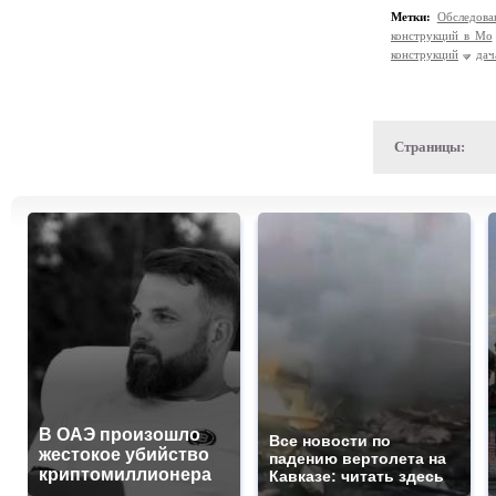
Метки:
Обследова
конструкций в Мо
конструкций
дач
Страницы:
В ОАЭ произошло
Все новости по
жестокое убийство
падению вертолета на
криптомиллионера
Кавказе: читать здесь