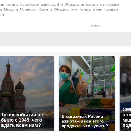
ние несущих строительных конструкций
Обследование несущих строительных
Москва
Московская область
Обследование
несущих
строительных
а
СМИ
Таких событий не
по
В магазинах России
было с 1945: чего
маш
ажиотаж из-за этого
ждать всем нам?
под
продукта: что купить?