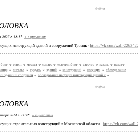
ГОЛОВКА
 2025 г. 18:17
+ в цитатник
есущих конструкций зданий и сооружений Троицк -
https://vk.com/wall-22634
рбург
стихи
москва
самара
екатеринбург
саратов
казань
псков
роицк
энгельс
суздаль
зданий
конструкций
несущих
обследование
ий зданий и сооружен
обследование несущих конструкций зданий и
ГОЛОВКА
тября 2024 г. 14:48
+ в цитатник
сущих строительных конструкций в Московской области -
https://vk.com/wal