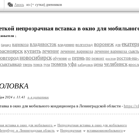
Авось
из (+ сутки) дневников
еткой непрозрачная вставка в окно для мобильног
зователя ↓
екатер
воронеж
владивосток
варикоза
владимир
волгоград
для
барнаул
расноярск
купить
лечение
лечение варикоза
лечение варикоза сыкт
новосибирск
овгород
пермь
по
ростов-на
ремонт
обучение
ростов
от
уфа
челябинск
тюмень
сыктывкар
цена
тверь
яросл
томск
тула
хабаровск
ГОЛОВКА
ря 2024 г. 11:41
+ в цитатник
тавка в окно для мобильного кондиционера в Ленинградской области -
https://
ая вставка в окно для мобильного
Непрозрачная вставка в окно для мобильного
Петербург и Ленинградская область
Непрозрачная
вставкаокномобильного