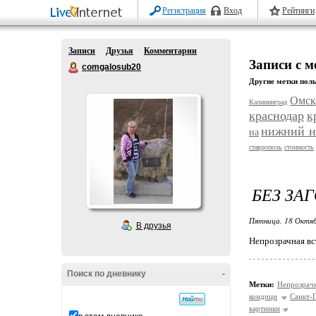
Регистрация
Вход
Рейтинги
Записи
Друзья
Комментарии
Записи с м
comgalosub20
Другие метки поль
Омск
Калининград
краснодар
к
нижний н
на
ставрополь
стоимость
БЕЗ ЗА
Пятница, 18 Октяб
В друзья
Непрозрачная вс
Поиск по дневнику
-
Метки:
Непрозрачн
кондици
Санкт-
картинки