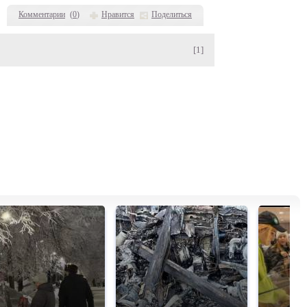
Комментарии
(
0
)
Нравится
Поделиться
[1]