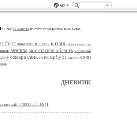
о
(и еще
17 записям
на сайте сопоставлена такая метка)
инбург
казань
заказать
иркутск
кемерово
калуга
москва
московская область
ывкар
московской
санкт-петербург
самара
сочи
-дону
саратов
авль
ДНЕВНИК
vk.com/wall-210239222_6841