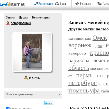
Регистрация
Вход
Рейтинги
Авос
Записи
Друзья
Комментарии
Записи с меткой н
comgalosub20
Другие метки пользо
Омск
Калининград
воронеж
е
для
красн
кемерово
варикоза
лечен
область
московск
пермь
по
от
В друзья
петербург
сарат
уфа
тюмень
хаб
Поиск по дневнику
-
БЕЗ ЗАГОЛОВ