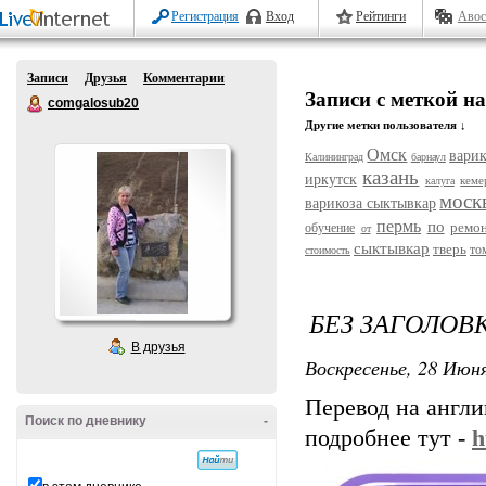
Регистрация
Вход
Рейтинги
Авос
Записи
Друзья
Комментарии
Записи с меткой на
comgalosub20
Другие метки пользователя ↓
Омск
варик
Калининград
барнаул
казань
иркутск
кеме
калуга
моск
варикоза сыктывкар
пермь
по
ремо
обучение
от
сыктывкар
тверь
то
стоимость
БЕЗ ЗАГОЛОВ
В друзья
Воскресенье, 28 Июня
Перевод на англи
Поиск по дневнику
-
подробнее тут -
h