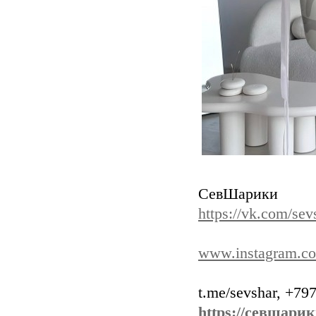
СевШарики
https://vk.com/sev
www.instagram.co
t.me/sevshar, +7
https://севшарик