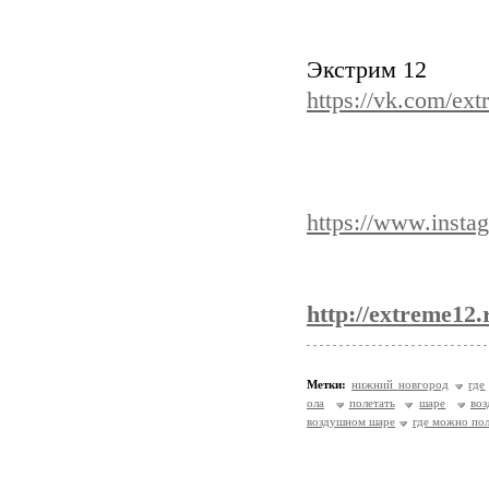
Экстрим 12
https://vk.com/ex
https://www.inst
http://extreme12.
Метки:
нижний новгород
где
ола
полетать
шаре
во
воздушном шаре
где можно по