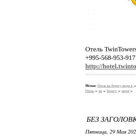
Отель TwinTower
+995-568-953-917
http://hotel.twint
Метки:
Отель на берегу моря в
Отель
на
берегу
моря
БЕЗ ЗАГОЛОВ
Пятница, 29 Мая 202