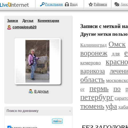
Регистрация
Вход
Рейтинги
Авос
Записи
Друзья
Комментарии
Записи с меткой н
comgalosub20
Другие метки пользо
Омск
Калининград
воронеж
е
для
красн
кемерово
варикоза
лечен
область
московск
пермь
по
от
В друзья
петербург
сарат
уфа
тюмень
хаб
Поиск по дневнику
-
БЕЗ ЗАГОЛОВ