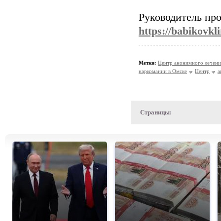
Руководитель про
https://babikovkli
Метки:
Центр анонимного лечени
наркомании в Омске
Центр
а
Страницы: