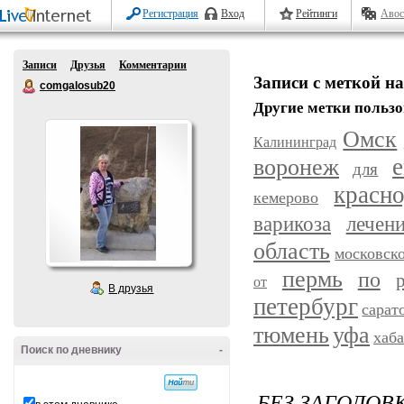
Регистрация
Вход
Рейтинги
Авос
Записи
Друзья
Комментарии
Записи с меткой н
comgalosub20
Другие метки пользо
Омск
Калининград
воронеж
е
для
красн
кемерово
варикоза
лечен
область
московск
пермь
по
от
В друзья
петербург
сарат
уфа
тюмень
хаб
Поиск по дневнику
-
БЕЗ ЗАГОЛОВ