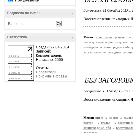
в этом дневнике
Воскресенье, 12 Октября 2025 г.
Подписка по e-mail
-
Восстановление накладных Л
Статистика
-
Метки:
психология
питер
пенза
тверь
ростов
восста
Создан: 27.04.2019
накладных
ленинградская обл
Записей:
восстановление накладных ленинг
Комментариев:
Написано: 6565
Отчеты:
Посетители
Поисковые фразы
БЕЗ ЗАГОЛОВ
Воскресенье, 12 Октября 2025 г.
Восстановление накладных Я
Метки:
питер
москва
самар
ростов
платье
восстанов
ленинградская обл
восстановл
ярославль