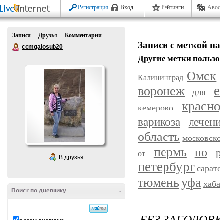
Регистрация
Вход
Рейтинги
Авос
Записи
Друзья
Комментарии
Записи с меткой н
comgalosub20
Другие метки пользо
Омск
Калининград
воронеж
е
для
красн
кемерово
варикоза
лечен
область
московск
пермь
по
от
В друзья
петербург
сарат
уфа
тюмень
хаб
Поиск по дневнику
-
БЕЗ ЗАГОЛОВ