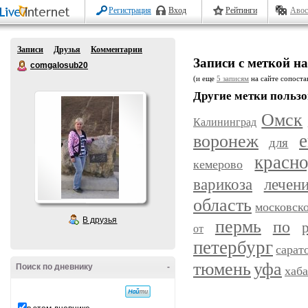
Регистрация
Вход
Рейтинги
Авос
Записи
Друзья
Комментарии
Записи с меткой н
comgalosub20
(и еще
5 записям
на сайте сопостав
Другие метки пользо
Омск
Калининград
воронеж
е
для
красн
кемерово
варикоза
лечен
область
московск
В друзья
пермь
по
от
петербург
сарат
уфа
тюмень
Поиск по дневнику
-
хаб