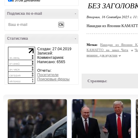
в этом дневнике
БЕЗ ЗАГОЛОВ
Подписка по e-mail
-
Вторник, 16 Сентября 2025 г. 11
Накидки из Японии KAMATTO 
Статистика
-
Метки:
Накидки из Японии 
Создан: 27.04.2019
KAMATTO на заказ Чита
Ч
Записей:
вязание. для мужчин
Комментариев:
Написано: 6565
Отчеты:
Посетители
Поисковые фразы
Страницы: