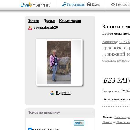
Регистрация
Вход
Рейтинги
Записи
Друзья
Комментарии
Записи с 
comgalosub20
Другие метки поль
Омск
Калининград
краснодар
к
нижний н
на
ставрополь
стоимость
БЕЗ ЗА
Воскресенье, 19 Ок
В друзья
Вывоз мусора из
Поиск по дневнику
-
Метки:
Вывоз мус
Минск
Минская 