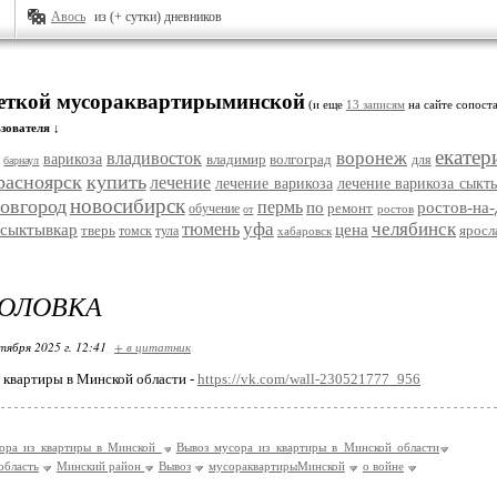
Авось
из (+ сутки) дневников
меткой мусораквартирыминской
(и еще
13 записям
на сайте сопоста
зователя ↓
екатер
воронеж
владивосток
варикоза
владимир
волгоград
для
барнаул
расноярск
купить
лечение
лечение варикоза
лечение варикоза сыкт
новосибирск
овгород
пермь
по
ростов-на
ремонт
обучение
ростов
от
уфа
челябинск
тюмень
сыктывкар
цена
тверь
яросл
томск
тула
хабаровск
ГОЛОВКА
тября 2025 г. 12:41
+ в цитатник
 квартиры в Минской области -
https://vk.com/wall-230521777_956
ора из квартиры в Минской
Вывоз мусора из квартиры в Минской области
область
Минский район
Вывоз
мусораквартирыМинской
о войне