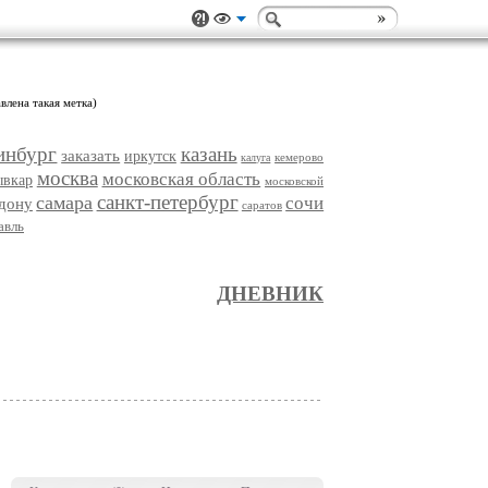
влена такая метка)
инбург
казань
заказать
иркутск
кемерово
калуга
москва
московская область
ывкар
московской
санкт-петербург
самара
сочи
-дону
саратов
авль
ДНЕВНИК