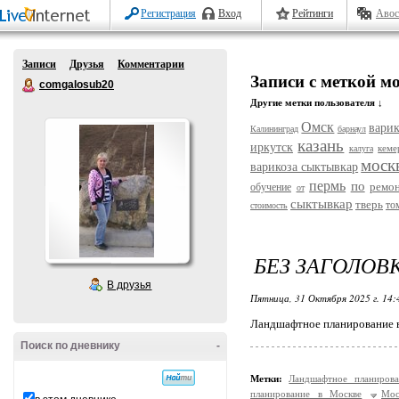
Регистрация
Вход
Рейтинги
Авос
Записи
Друзья
Комментарии
Записи с меткой м
comgalosub20
Другие метки пользователя ↓
Омск
варик
Калининград
барнаул
казань
иркутск
кеме
калуга
моск
варикоза сыктывкар
пермь
по
ремо
обучение
от
сыктывкар
тверь
то
стоимость
БЕЗ ЗАГОЛОВ
В друзья
Пятница, 31 Октября 2025 г. 14
Ландшафтное планирование в
Поиск по дневнику
-
Метки:
Ландшафтное планиров
планирование в Москве
Мос