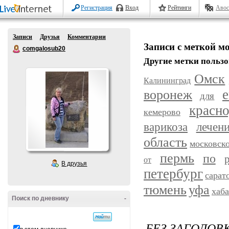
Регистрация
Вход
Рейтинги
Авос
Записи
Друзья
Комментарии
Записи с меткой м
comgalosub20
Другие метки пользо
Омск
Калининград
воронеж
е
для
красн
кемерово
варикоза
лечен
область
московск
пермь
по
от
В друзья
петербург
сарат
уфа
тюмень
хаб
Поиск по дневнику
-
БЕЗ ЗАГОЛОВ