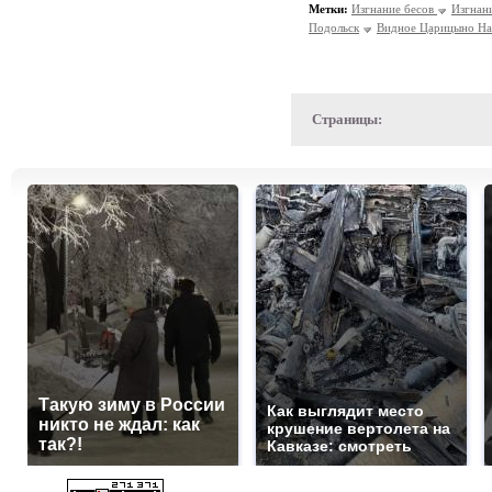
Метки:
Изгнание бесов
Изгнан
Подольск
Видное Царицыно На
Страницы:
Такую зиму в России
Как выглядит место
никто не ждал: как
крушение вертолета на
так?!
Кавказе: смотреть