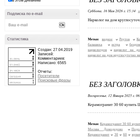
в этом дневнике
Суббота, 16 Мая 2026 г. 15:34
+
Подписка по e-mail
-
Нарколог на дом круглосуто
Статистика
-
Метки:
видное
Реутов
К
балашиха
истра
бездо
Создан: 27.04.2019
наркологдом
нарколог на до
Записей:
нарколог на дом круглосуточно 
Комментариев:
Написано: 6565
Отчеты:
Посетители
Поисковые фразы
БЕЗ ЗАГОЛОВ
Воскресенье, 12 Января 2025 г. 0
Керамогранит 30 60 купить 
Метки:
Керамогранит 30 60 купи
Москва Домодедово
Подо
Керамогранит
30
60
купи