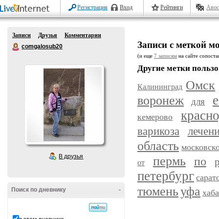
Регистрация
Вход
Рейтинги
Авос
Записи
Друзья
Комментарии
Записи с меткой м
comgalosub20
(и еще
7 записям
на сайте сопостав
Другие метки пользо
Омск
Калининград
воронеж
е
для
красн
кемерово
варикоза
лечен
область
московск
В друзья
пермь
по
от
петербург
сарат
уфа
тюмень
Поиск по дневнику
-
хаб