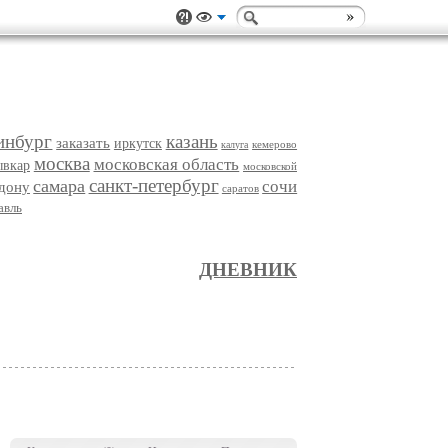
инбург
казань
заказать
иркутск
кемерово
калуга
москва
московская область
ывкар
московской
санкт-петербург
самара
сочи
-дону
саратов
авль
ДНЕВНИК