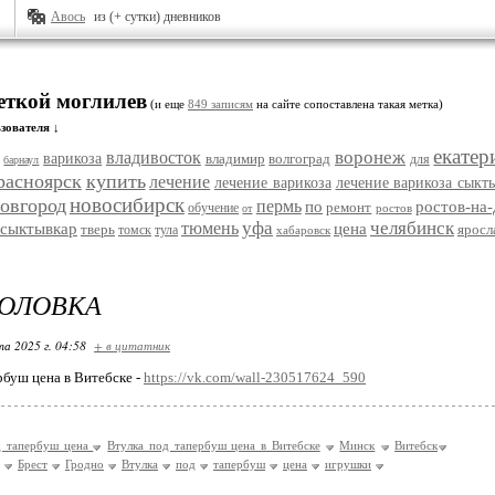
Авось
из (+ сутки) дневников
еткой моглилев
(и еще
849 записям
на сайте сопоставлена такая метка)
зователя ↓
екатер
воронеж
владивосток
варикоза
владимир
волгоград
для
барнаул
расноярск
купить
лечение
лечение варикоза
лечение варикоза сыкт
новосибирск
овгород
пермь
по
ростов-на
ремонт
обучение
ростов
от
уфа
челябинск
тюмень
сыктывкар
цена
тверь
яросл
томск
тула
хабаровск
ГОЛОВКА
та 2025 г. 04:58
+ в цитатник
рбуш цена в Витебске -
https://vk.com/wall-230517624_590
д тапербуш цена
Втулка под тапербуш цена в Витебске
Минск
Витебск
Брест
Гродно
Втулка
под
тапербуш
цена
игрушки