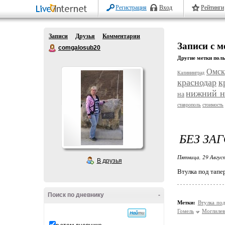
Регистрация
Вход
Рейтинги
Записи
Друзья
Комментарии
Записи с м
comgalosub20
Другие метки поль
Омск
Калининград
краснодар
к
нижний н
на
ставрополь
стоимость
БЕЗ ЗА
Пятница, 29 Авгус
В друзья
Втулка под тапе
Поиск по дневнику
-
Метки:
Втулка по
Гомель
Моглилев