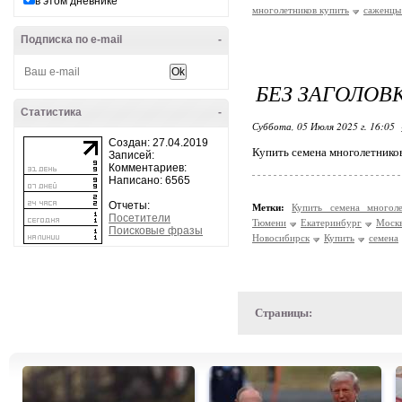
в этом дневнике
многолетников купить
саженцы
Подписка по e-mail
-
БЕЗ ЗАГОЛОВ
Статистика
-
Суббота, 05 Июля 2025 г. 16:05
Создан: 27.04.2019
Купить семена многолетнико
Записей:
Комментариев:
Написано: 6565
Отчеты:
Метки:
Купить семена многол
Посетители
Тюмени
Екатеринбург
Моск
Поисковые фразы
Новосибирск
Купить
семена
Страницы: