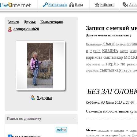
Регистрация
Вход
Рейтинги
Авос
Записи
Друзья
Комментарии
Записи с меткой м
comgalosub20
Другие метки пользователя ↓
Омск
варик
Калининград
барнаул
казань
иркутск
кеме
калуга
моск
варикоза сыктывкар
пермь
по
ремо
обучение
от
сыктывкар
тверь
то
стоимость
БЕЗ ЗАГОЛОВ
В друзья
Суббота, 05 Июля 2025 г. 23:03
Саженцы многолетников купи
Поиск по дневнику
-
Метки:
купить
москва
сама
трафарет
екатеринбург
Ом