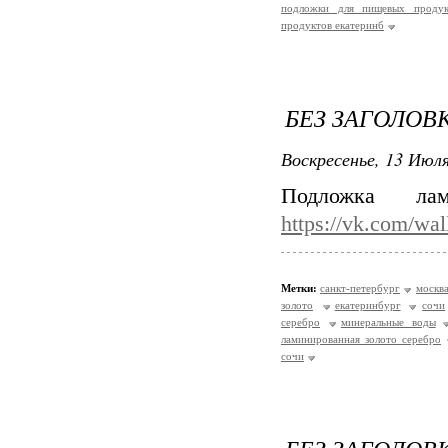
подложки для пищевых продук
продуктов екатеринб
БЕЗ ЗАГОЛОВ
Воскресенье, 13 Июля
Подложка ла
https://vk.com/wa
Метки:
санкт-петербург
москв
золото
екатеринбург
сочи
серебро
минеральные воды
ламинированная золото серебро
сочи