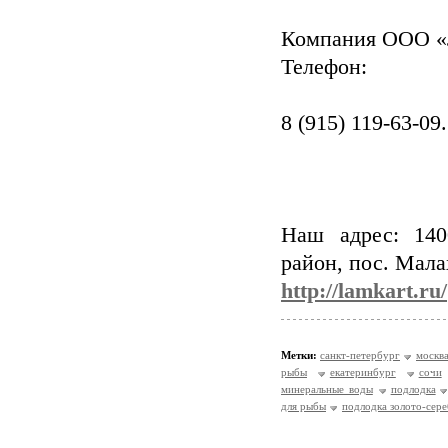
Компания ООО «
Телефон:
8 (915) 119-63-09.
Наш адрес: 140
район, пос. Мала
http://lamkart.ru/
Метки:
санкт-петербург
москв
рыбы
екатеринбург
сочи
минеральные воды
подлодка
для рыбы
подлодка золото-сер