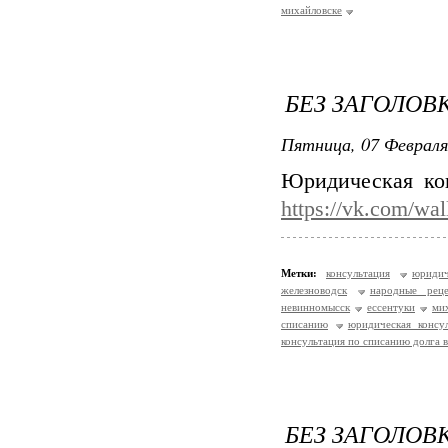
михайловске
БЕЗ ЗАГОЛОВ
Пятница, 07 Февраля
Юридическая ко
https://vk.com/wa
Метки:
консультация
юридич
железноводск
народные рец
невинномысск
ессентуки
ми
списанию
юридическая консу
консультация по списанию долга 
БЕЗ ЗАГОЛОВ