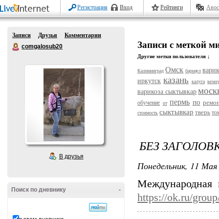
Регистрация
Вход
Рейтинги
Авос
Записи
Друзья
Комментарии
Записи с меткой м
comgalosub20
Другие метки пользователя ↓
Омск
варик
Калининград
барнаул
казань
иркутск
кеме
калуга
моск
варикоза сыктывкар
пермь
по
ремо
обучение
от
сыктывкар
тверь
то
стоимость
БЕЗ ЗАГОЛОВ
В друзья
Понедельник, 11 Мая 
Международная 
Поиск по дневнику
-
https://ok.ru/gro