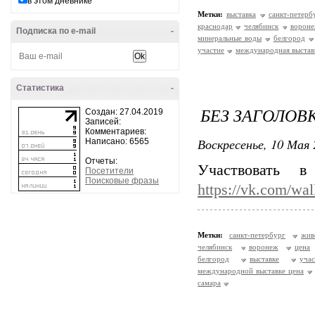
в этом дневнике
Метки:
выставка
санкт-петерб
краснодар
челябинск
ворон
Подписка по e-mail
-
минеральные воды
белгород
участие
международная выстав
Статистика
-
БЕЗ ЗАГОЛОВ
Создан: 27.04.2019
Записей:
Комментариев:
Воскресенье, 10 Мая 
Написано: 6565
Отчеты:
Участвовать 
Посетители
Поисковые фразы
https://vk.com/wa
Метки:
санкт-петербург
жив
челябинск
воронеж
цена
белгород
выставке
уча
международной выставке цена
самара