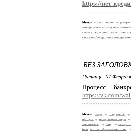
https://нет-кред
Метки:
как
ставрополь
лерм
минеральные воды
невинномыс
светлоград
ипатово
минерал
как стать банкротом в минеральн
БЕЗ ЗАГОЛОВ
Пятница, 07 Февраля
Процесс банк
https://vk.com/wa
Метки:
мода
ставрополь
процесс
минеральные воды
михайловск
лиц
банкротс
банкротства физических лиц