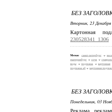
БЕЗ ЗАГОЛОВ
Вторник, 23 Декабря 
Картонная по
230528341_1306
Метки:
санкт-петербург
мос
екатеринбург
сочи
ставроп
воды
подложка
картонная
подложка а4
картонная подлож
БЕЗ ЗАГОЛОВ
Понедельник, 03 Нояб
Реклама рекла