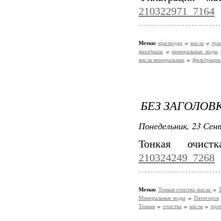
210322971_7164
Метки:
краснодар
масла
тра
махачкала
минеральные воды
масла минеральные
фильтрация
БЕЗ ЗАГОЛОВ
Понедельник, 23 Сент
Тонкая очис
210324249_7268
Метки:
Тонкая очистка масла
Т
Минеральные воды
Пятигорск
Тонкая
очистка
масла
про