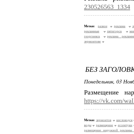
230526563_1334
Метки:
разное
реклама
л
рекламные
пятигорск
ми
георгиевск
реклама реклам
лермонтове
БЕЗ ЗАГОЛОВ
Понедельник, 03 Нояб
Размещение на
https://vk.com/wa
Метки:
лермонтов
кисловодск
воды
размещение
ессентуки
размещение наружной рекламы 