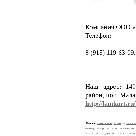
Компания ООО «
Телефон:
8 (915) 119-63-09.
Наш адрес: 140
район, пос. Мала
http://lamkart.ru/
Метки:
санкт-петербург
москв
екатеринбург
сочи
ставроп
воды
продуктов
подложк