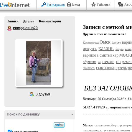
Регистрация
Вход
Рейтинги
Авос
Записи
Друзья
Комментарии
Записи с меткой м
comgalosub20
Другие метки пользователя ↓
Омск
варик
Калининград
барнаул
казань
иркутск
кеме
калуга
моск
варикоза сыктывкар
пермь
по
ремо
обучение
от
сыктывкар
тверь
то
стоимость
БЕЗ ЗАГОЛОВ
В друзья
Пятница, 20 Сентября 2024 г. 14
SDR7.4 PN20 армированные с
Поиск по дневнику
-
Метки:
санкт-петербург
мурма
петрозаводск
стекловолокном