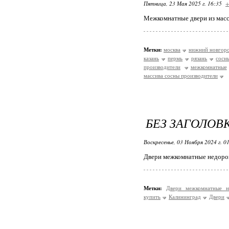
Пятница, 23 Мая 2025 г. 16:35
+
Межкомнатные двери из масс
Метки:
москва
нижний новгор
казань
пермь
рязань
сосн
производители
межкомнатные
массива сосны производители
БЕЗ ЗАГОЛОВ
Воскресенье, 03 Ноября 2024 г. 0
Двери межкомнатные недорог
Метки:
Двери межкомнатные 
купить
Калининград
Двери