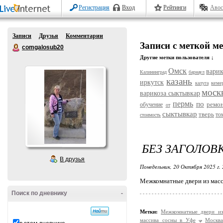
Регистрация
Вход
Рейтинги
Авос
Записи
Друзья
Комментарии
Записи с меткой 
comgalosub20
Другие метки пользователя ↓
Омск
варик
Калининград
барнаул
казань
иркутск
кеме
калуга
моск
варикоза сыктывкар
пермь
по
ремо
обучение
от
сыктывкар
тверь
то
стоимость
БЕЗ ЗАГОЛОВ
В друзья
Понедельник, 20 Октября 2025 г.
Межкомнатные двери из масс
Поиск по дневнику
-
Метки:
Межкомнатные двери и
массива сосны в Уфе
Москв