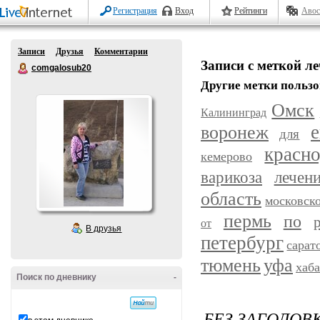
Регистрация
Вход
Рейтинги
Авос
Записи
Друзья
Комментарии
Записи с меткой л
comgalosub20
Другие метки пользо
Омск
Калининград
воронеж
е
для
красн
кемерово
варикоза
лечен
область
московск
пермь
по
от
В друзья
петербург
сарат
уфа
тюмень
хаб
Поиск по дневнику
-
БЕЗ ЗАГОЛОВ