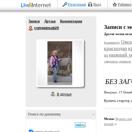
Регистрация
Вход
Рейтинги
Записи
Друзья
Комментарии
Записи с м
comgalosub20
Другие метки поль
Омск
Калининград
краснодар
к
нижний н
на
ставрополь
стоимость
БЕЗ ЗА
Вторник, 15 Октяб
В друзья
Купить стартер 
Поиск по дневнику
-
Метки:
Купить ста
поэзия