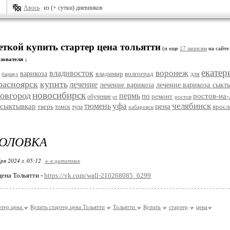
Авось
из (+ сутки) дневников
еткой купить стартер цена тольятти
(и еще
17 записям
на сайте
зователя ↓
екатер
воронеж
владивосток
варикоза
владимир
волгоград
для
барнаул
расноярск
купить
лечение
лечение варикоза
лечение варикоза сыкт
новосибирск
овгород
пермь
по
ростов-на
ремонт
обучение
ростов
от
уфа
челябинск
тюмень
сыктывкар
цена
тверь
яросл
томск
тула
хабаровск
ГОЛОВКА
ря 2024 г. 05:12
+ в цитатник
цена Тольятти -
https://vk.com/wall-210268085_6299
ртер цена
Купить стартер цена Тольятти
Тольятти
Купить
стартер
цена