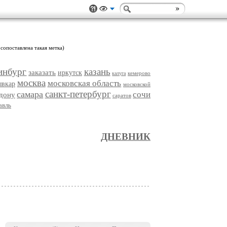
 сопоставлена такая метка)
инбург
казань
заказать
иркутск
кемерово
калуга
москва
московская область
ывкар
московской
санкт-петербург
самара
сочи
-дону
саратов
авль
ДНЕВНИК