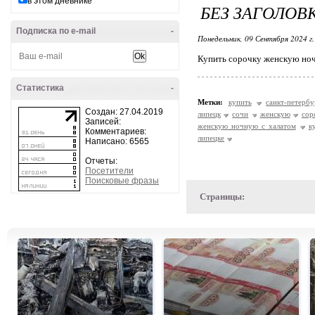
в этом дневнике
БЕЗ ЗАГОЛОВ
Подписка по e-mail
-
Понедельник, 09 Сентября 2024 г
Купить сорочку женскую ноч
Статистика
-
Метки:
купить
санкт-петербу
Создан: 27.04.2019
липецк
сочи
женскую
сор
Записей:
женскую ночную с халатом
к
Комментариев:
липецке
Написано: 6565
Отчеты:
Посетители
Поисковые фразы
Страницы: