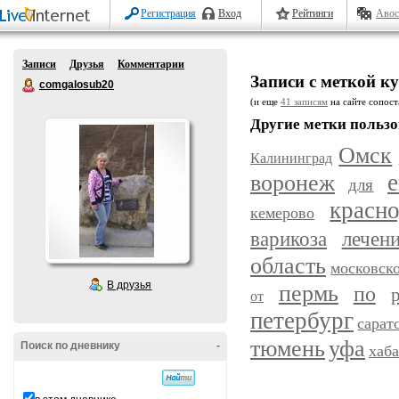
Регистрация
Вход
Рейтинги
Авос
Записи
Друзья
Комментарии
Записи с меткой к
comgalosub20
(и еще
41 записям
на сайте сопост
Другие метки пользо
Омск
Калининград
воронеж
е
для
красн
кемерово
варикоза
лечен
область
московск
В друзья
пермь
по
от
петербург
сарат
уфа
тюмень
Поиск по дневнику
-
хаб