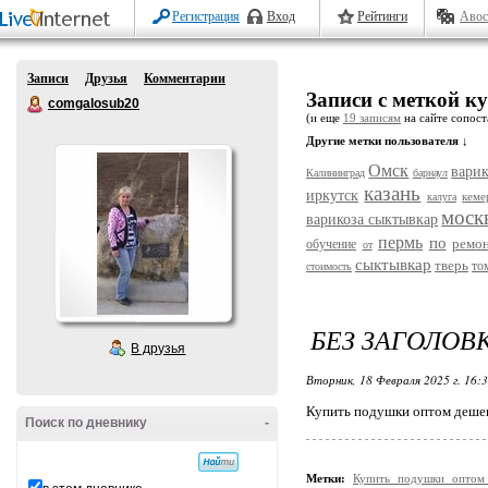
Регистрация
Вход
Рейтинги
Авос
Записи
Друзья
Комментарии
Записи с меткой к
comgalosub20
(и еще
19 записям
на сайте сопост
Другие метки пользователя ↓
Омск
варик
Калининград
барнаул
казань
иркутск
кеме
калуга
моск
варикоза сыктывкар
пермь
по
ремо
обучение
от
сыктывкар
тверь
то
стоимость
БЕЗ ЗАГОЛОВ
В друзья
Вторник, 18 Февраля 2025 г. 16:
Купить подушки оптом деше
Поиск по дневнику
-
Метки:
Купить подушки опто