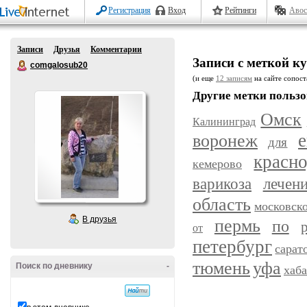
Регистрация
Вход
Рейтинги
Авос
Записи
Друзья
Комментарии
Записи с меткой к
comgalosub20
(и еще
12 записям
на сайте сопост
Другие метки пользо
Омск
Калининград
воронеж
е
для
красн
кемерово
варикоза
лечен
область
московск
В друзья
пермь
по
от
петербург
сарат
уфа
тюмень
Поиск по дневнику
-
хаб